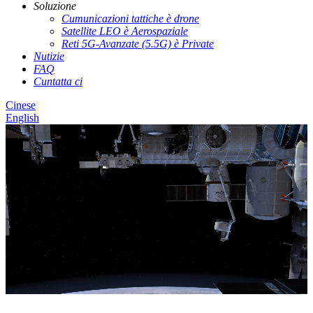
Soluzione
Cumunicazioni tattiche è drone
Satellite LEO è Aerospaziale
Reti 5G-Avanzate (5.5G) è Private
Nutizie
FAQ
Cuntatta ci
Cinese
English