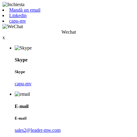
Mandà un email
Linkedin
capu-mv
Wechat
x
Skype
Skype
capu-mv
E-mail
E-mail
sales2@leader-mw.com