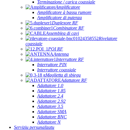
Terminazione / carica coassiale
Amplificatore
Amplificatore à bassu rumore
Amplificatore di putenza
Duplexore RF
Combinatore RF
Assemblea di cavi
Rivelatore
coassiale
POI RF
Antenna
Interruttore RF
Interruttore PIN
Interruttore coassiale
Maglietta di sbiegu
Adattatore RF
Adattatore 1.0
Adattatore 1.85
Adattatore 2.4
Adattatore 2.92
Adattatore 3.5
Adattatore SMA
Adattatore BNC
Adattatore N
Serviziu persunalizatu