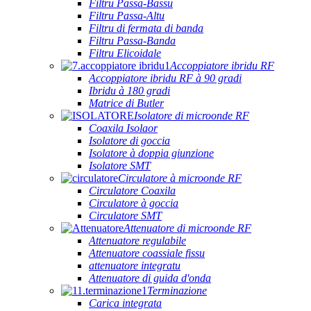
Filtru Passa-Bassu
Filtru Passa-Altu
Filtru di fermata di banda
Filtru Passa-Banda
Filtru Elicoidale
Accoppiatore ibridu RF
Accoppiatore ibridu RF à 90 gradi
Ibridu à 180 gradi
Matrice di Butler
Isolatore di microonde RF
Coaxila Isolaor
Isolatore di goccia
Isolatore à doppia giunzione
Isolatore SMT
Circulatore à microonde RF
Circulatore Coaxila
Circulatore à goccia
Circulatore SMT
Attenuatore di microonde RF
Attenuatore regulabile
Attenuatore coassiale fissu
attenuatore integratu
Attenuatore di guida d'onda
Terminazione
Carica integrata