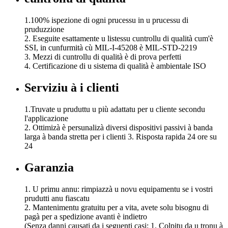
1.100% ispezione di ogni prucessu in u prucessu di
pruduzzione
2. Eseguite esattamente u listessu cuntrollu di qualità cum'è
SSI, in cunfurmità cù MIL-I-45208 è MIL-STD-2219
3. Mezzi di cuntrollu di qualità è di prova perfetti
4. Certificazione di u sistema di qualità è ambientale ISO
Serviziu à i clienti
1.Truvate u pruduttu u più adattatu per u cliente secondu
l'applicazione
2. Ottimizà è persunalizà diversi dispositivi passivi à banda
larga à banda stretta per i clienti 3. Risposta rapida 24 ore su
24
Garanzia
1. U primu annu: rimpiazzà u novu equipamentu se i vostri
prudutti anu fiascatu
2. Mantenimentu gratuitu per a vita, avete solu bisognu di
pagà per a spedizione avanti è indietro
(Senza danni causati da i seguenti casi: 1. Colpitu da u tronu à