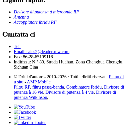
Divisore di putenza à microonde RF
Antenna
Accoppiatore ibridu RF
Cuntatta ci
Tel:
Email: sales2@leader-mw.com
Fax: 86-28-65199116
Indirizzu: N ° 89, Strada Huahan, Zona Chenghua Chengdu,
Sichuan Cina
© Dritti d'autore - 2010-2026 : Tutti i diritti riservati.
Pianu di
u situ
-
AMP Mobile
Filtru RF
,
filtru passa-banda
,
Combinatore Ibridu
,
Divisore di
putenza à 16 vie
,
Divisore di putenza à 4 vie
,
Divisore di
putenza Wilkinson
,