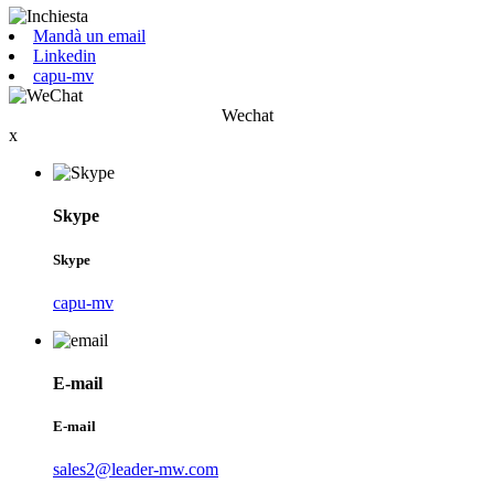
Mandà un email
Linkedin
capu-mv
Wechat
x
Skype
Skype
capu-mv
E-mail
E-mail
sales2@leader-mw.com