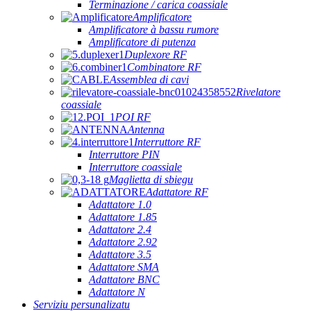
Terminazione / carica coassiale
Amplificatore
Amplificatore à bassu rumore
Amplificatore di putenza
Duplexore RF
Combinatore RF
Assemblea di cavi
Rivelatore
coassiale
POI RF
Antenna
Interruttore RF
Interruttore PIN
Interruttore coassiale
Maglietta di sbiegu
Adattatore RF
Adattatore 1.0
Adattatore 1.85
Adattatore 2.4
Adattatore 2.92
Adattatore 3.5
Adattatore SMA
Adattatore BNC
Adattatore N
Serviziu persunalizatu