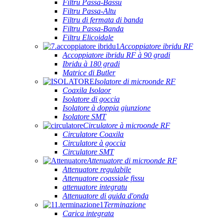
Filtru Passa-Bassu
Filtru Passa-Altu
Filtru di fermata di banda
Filtru Passa-Banda
Filtru Elicoidale
Accoppiatore ibridu RF
Accoppiatore ibridu RF à 90 gradi
Ibridu à 180 gradi
Matrice di Butler
Isolatore di microonde RF
Coaxila Isolaor
Isolatore di goccia
Isolatore à doppia giunzione
Isolatore SMT
Circulatore à microonde RF
Circulatore Coaxila
Circulatore à goccia
Circulatore SMT
Attenuatore di microonde RF
Attenuatore regulabile
Attenuatore coassiale fissu
attenuatore integratu
Attenuatore di guida d'onda
Terminazione
Carica integrata