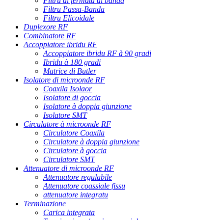
Filtru di fermata di banda
Filtru Passa-Banda
Filtru Elicoidale
Duplexore RF
Combinatore RF
Accoppiatore ibridu RF
Accoppiatore ibridu RF à 90 gradi
Ibridu à 180 gradi
Matrice di Butler
Isolatore di microonde RF
Coaxila Isolaor
Isolatore di goccia
Isolatore à doppia giunzione
Isolatore SMT
Circulatore à microonde RF
Circulatore Coaxila
Circulatore à doppia giunzione
Circulatore à goccia
Circulatore SMT
Attenuatore di microonde RF
Attenuatore regulabile
Attenuatore coassiale fissu
attenuatore integratu
Terminazione
Carica integrata