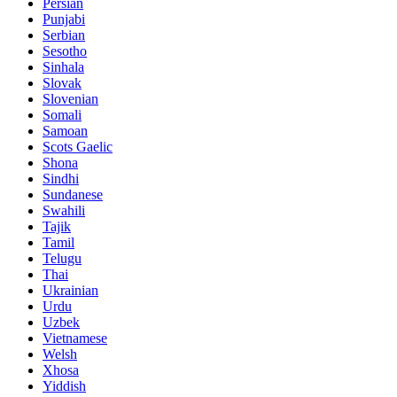
Persian
Punjabi
Serbian
Sesotho
Sinhala
Slovak
Slovenian
Somali
Samoan
Scots Gaelic
Shona
Sindhi
Sundanese
Swahili
Tajik
Tamil
Telugu
Thai
Ukrainian
Urdu
Uzbek
Vietnamese
Welsh
Xhosa
Yiddish