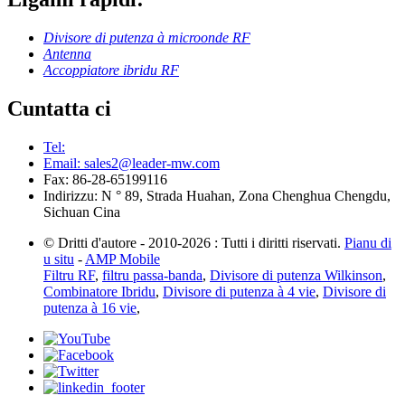
Divisore di putenza à microonde RF
Antenna
Accoppiatore ibridu RF
Cuntatta ci
Tel:
Email: sales2@leader-mw.com
Fax: 86-28-65199116
Indirizzu: N ° 89, Strada Huahan, Zona Chenghua Chengdu,
Sichuan Cina
© Dritti d'autore - 2010-2026 : Tutti i diritti riservati.
Pianu di
u situ
-
AMP Mobile
Filtru RF
,
filtru passa-banda
,
Divisore di putenza Wilkinson
,
Combinatore Ibridu
,
Divisore di putenza à 4 vie
,
Divisore di
putenza à 16 vie
,