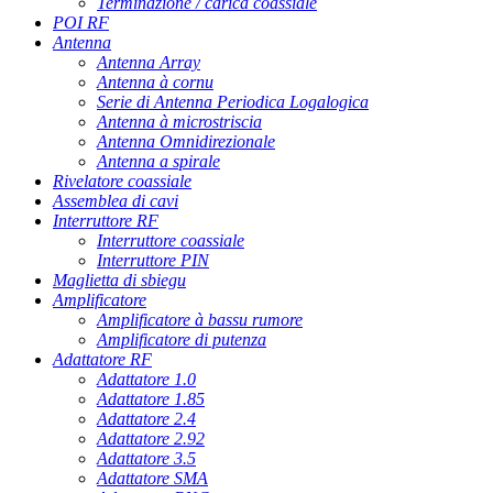
Terminazione / carica coassiale
POI RF
Antenna
Antenna Array
Antenna à cornu
Serie di Antenna Periodica Logalogica
Antenna à microstriscia
Antenna Omnidirezionale
Antenna a spirale
Rivelatore coassiale
Assemblea di cavi
Interruttore RF
Interruttore coassiale
Interruttore PIN
Maglietta di sbiegu
Amplificatore
Amplificatore à bassu rumore
Amplificatore di putenza
Adattatore RF
Adattatore 1.0
Adattatore 1.85
Adattatore 2.4
Adattatore 2.92
Adattatore 3.5
Adattatore SMA